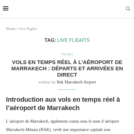
Marrakech
Transfers:
More Info
casablanca-tours.com
Home
»
live flights
TAG:
LIVE FLIGHTS
Voyages
VOLS EN TEMPS RÉEL À L’AÉROPORT DE
MARRAKECH : DÉPARTS ET ARRIVÉES EN
DIRECT
written by
Rak Marrakech Airport
Introduction aux vols en temps réel à
l’aéroport de Marrakech
L’aéroport de Marrakech, également connu sous le nom d’aéroport
Marrakech-Ménara (RAK), revêt une importance capitale non