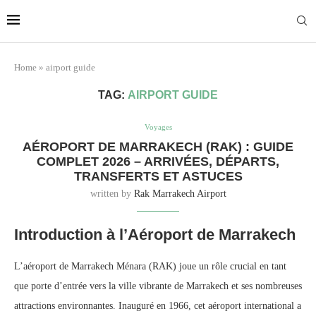
Marrakech
Transfers:
More Info
casablanca-tours.com
Home
»
airport guide
TAG:
AIRPORT GUIDE
Voyages
AÉROPORT DE MARRAKECH (RAK) : GUIDE
COMPLET 2026 – ARRIVÉES, DÉPARTS,
TRANSFERTS ET ASTUCES
written by
Rak Marrakech Airport
Introduction à l’Aéroport de Marrakech
L’aéroport de Marrakech Ménara (RAK) joue un rôle crucial en tant
que porte d’entrée vers la ville vibrante de Marrakech et ses nombreuses
attractions environnantes. Inauguré en 1966, cet aéroport international a