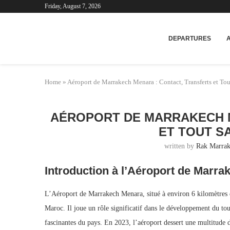
Friday, August 7, 2026
Mar
DEPARTURES
Home
»
Aéroport de Marrakech Menara : Contact, Transferts et To
AÉROPORT DE MARRAKECH M
ET TOUT S
written by
Rak Marrak
Introduction à l’Aéroport de Marr
L’Aéroport de Marrakech Menara, situé à environ 6 kilomètres du
Maroc. Il joue un rôle significatif dans le développement du tou
fascinantes du pays. En 2023, l’aéroport dessert une multitude de