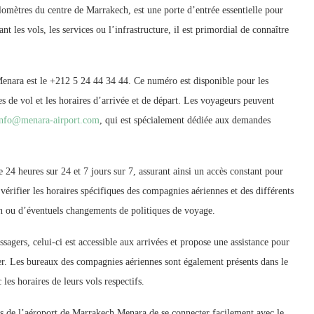
omètres du centre de Marrakech, est une porte d’entrée essentielle pour
 les vols, les services ou l’infrastructure, il est primordial de connaître
enara est le +212 5 24 44 34 44. Ce numéro est disponible pour les
es de vol et les horaires d’arrivée et de départ. Les voyageurs peuvent
info@menara-airport.com
, qui est spécialement dédiée aux demandes
 24 heures sur 24 et 7 jours sur 7, assurant ainsi un accès constant pour
e vérifier les horaires spécifiques des compagnies aériennes et des différents
son ou d’éventuels changements de politiques de voyage.
ssagers, celui-ci est accessible aux arrivées et propose une assistance pour
r. Les bureaux des compagnies aériennes sont également présents dans le
les horaires de leurs vols respectifs.
s de l’aéroport de Marrakech Menara de se connecter facilement avec le