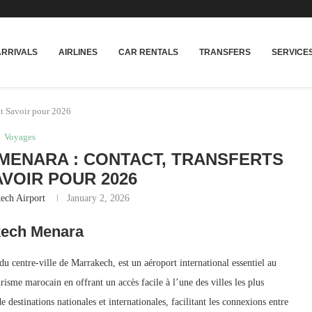
rakech
Transfers: casablanca-tours.com
ARRIVALS
AIRLINES
CAR RENTALS
TRANSFERS
SERVICE
ut Savoir pour 2026
Voyages
ENARA : CONTACT, TRANSFERTS
AVOIR POUR 2026
ech Airport
January 2, 2026
akech Menara
 centre-ville de Marrakech, est un aéroport international essentiel au
risme marocain en offrant un accès facile à l’une des villes les plus
 destinations nationales et internationales, facilitant les connexions entre